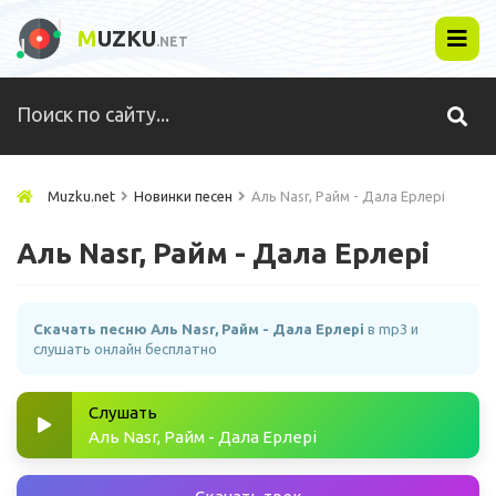
M
UZKU
.NET
Muzku.net
Новинки песен
Аль Nasr, Райм - Дала Ерлері
Аль Nasr, Райм - Дала Ерлері
Скачать песню Аль Nasr, Райм - Дала Ерлері
в mp3 и
слушать онлайн бесплатно
Слушать
Аль Nasr, Райм - Дала Ерлері