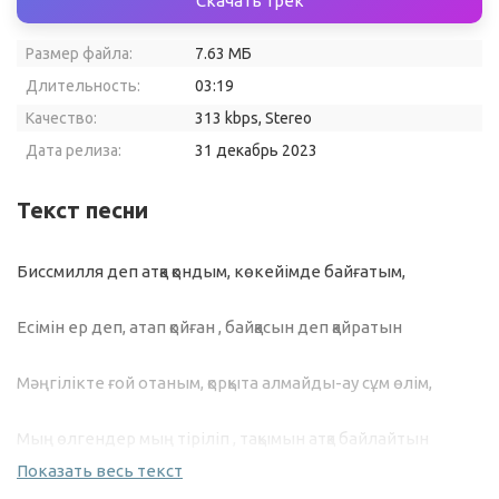
Скачать трек
Размер файла:
7.63 МБ
Длительность:
03:19
Качество:
313 kbps, Stereo
Дата релиза:
31 декабрь 2023
Текст песни
Биссмилля деп атқа қондым, көкейімде байғатым,
Есімін ер деп, атап қойған , байқасын деп қайратын
Мәңгілікте ғой отаным, қорқыта алмайды-ау сұм өлім,
Мың өлгендер мың тіріліп , тақымын атқа байлайтын
Показать весь текст