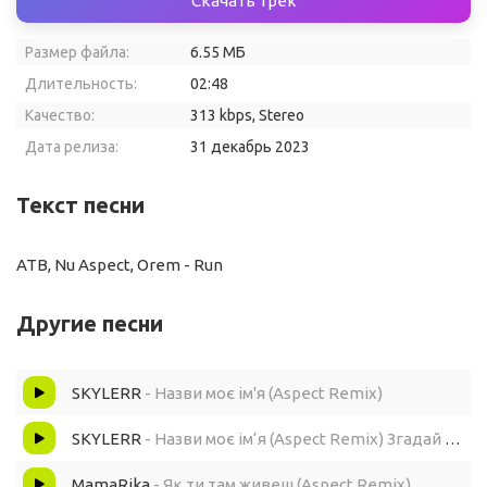
Скачать трек
Размер файла:
6.55 МБ
Длительность:
02:48
Качество:
313 kbps, Stereo
Дата релиза:
31 декабрь 2023
Текст песни
ATB, Nu Aspect, Orem - Run
Другие песни
SKYLERR
- Назви моє ім'я (Aspect Remix)
SKYLERR
- Назви моє ім‘я (Aspect Remix) Згадай той день де ти і я
MamaRika
- Як ти там живеш (Aspect Remix)