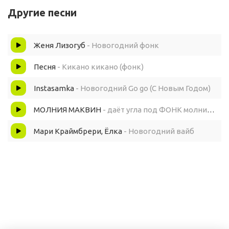
Другие песни
Новогодний фонк
Женя Лизогуб
- Новогодний фонк
Санки в руки, полетели
Песня
- Кикано кикано (фонк)
Мандаринку в рот (У)
Instasamka
- Новогодний Go go (С Новым Годом)
Новогодний фонк (Э)
МОЛНИЯ МАКВИН
- даёт угла под ФОНК молния маквин дрифтует
Новогодний фонк
Мари Краймбрери, Ёлка
- Новогодний вайб
Мы от родаков сбежали, на часах ноль-ноль (Эщкере)
Новогодний фонк (Эй)
Новогодний фонк