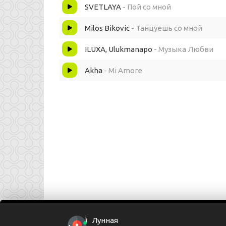
Холодная дива, дива – ты так красива.
SVETLAYA
- Пой со мной
Milos Bikovic
- Танцуешь со мной
Я не устаю говорить о, всех чувствах,
ILUXA, Ulukmanapo
- Музыка Любви
Наша любовь - война, но это искусство.
Akha
- Mi Amore
Сколько я с тобой увидел света,
Побудь со мной.
Подари мне только один шанс побыть с тобо
Стань моим рассветом, утренней звездой.
Я устал летать по небу один.
Лунная