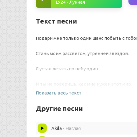
Lx24 - Лунная
Текст песни
Подари мне только один шанс побыть с тобо
Стань моим рассветом, утренней звездой.
Я устал летать по небу один.
И ты не поверишь, как мне нужен этот мир.
Показать весь текст
Проснись со мной, открой свои глаза,
Другие песни
Я был мечтой в твоих безумных снах.
Akila
- Наглая