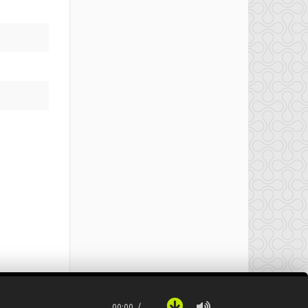
00:00
…