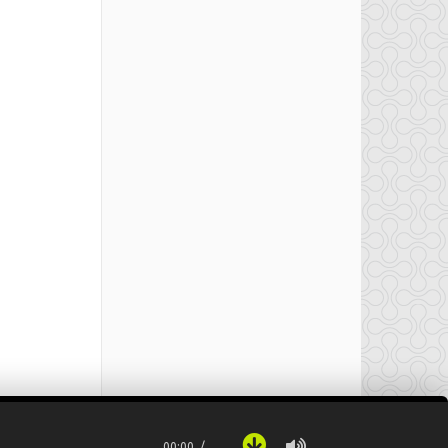
00:00
…