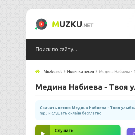
M
UZKU
.NET
Muzku.net
Новинки песен
Медина Набиева - Т
Медина Набиева - Твоя у
Скачать песню Медина Набиева - Твоя улыбка
mp3 и слушать онлайн бесплатно
Слушать