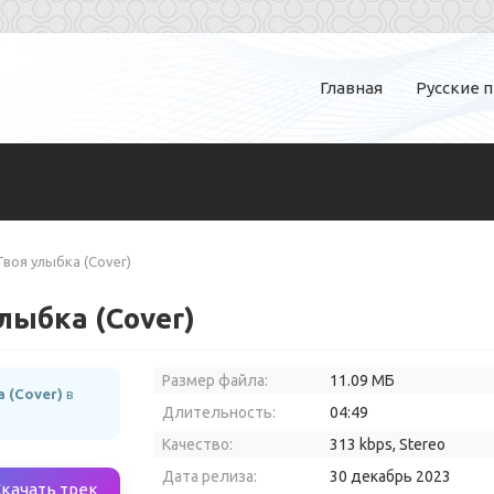
Главная
Русские 
воя улыбка (Cover)
лыбка (Cover)
Размер файла:
11.09 МБ
 (Cover)
в
Длительность:
04:49
Качество:
313 kbps, Stereo
Дата релиза:
30 декабрь 2023
Скачать трек