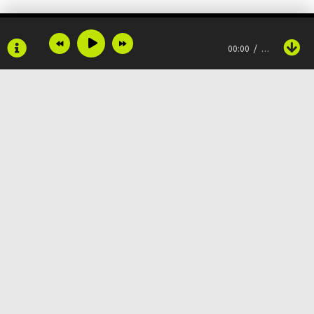
00:00
…
Copyright © 2024
Muzku.net
Все права защищены, материал предоставлен только для
ознакомления!
По всем вопросам:
admin@muzku.net
0+