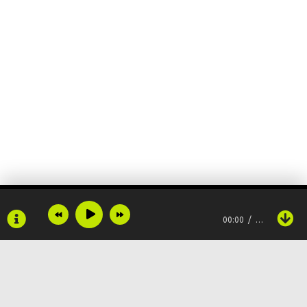
00:00
…