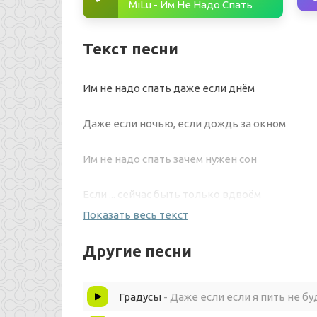
MiLu - Им Не Надо Спать
Текст песни
Им не надо спать даже если днём
Даже если ночью, если дождь за окном
Им не надо спать зачем нужен сон
Если ... сейчас быть только вдвоём
Показать весь текст
Им не надо спать даже если днём
Другие песни
Даже если ночью, если дождь за окном
Градусы
- Даже если если я пить не бу