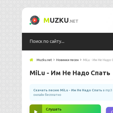
M
UZKU
.NET
Muzku.net
Новинки песен
MiLu - Им Не Надо 
MiLu - Им Не Надо Спать
Скачать песню MiLu - Им Не Надо Спать
в mp3 
онлайн бесплатно
Слушать