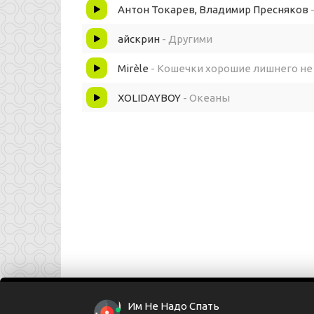
Им не надо спать зачем нужен сон
Антон Токарев, Владимир Пресняков
Если ... сейчас быть только вдвоём
айскрин
- Другими
Mirèle
- Кошечки хорошие лишнего не
Они сбежали с этой автопати
XOLIDAYBOY
- Океаны
Ты друг о друге ничего не знали
Откинув крышу в красном ягуаре
Улыбки на лице они сверкали
Он картежный разбойник разбил немало се
Отменный любовник ему не нужно колец
Им Не Надо Спать