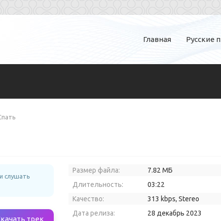
Главная
Русские 
Спать
Размер файла:
7.82 МБ
и слушать
Длительность:
03:22
Качество:
313 kbps, Stereo
Дата релиза:
28 декабрь 2023
Скачать трек