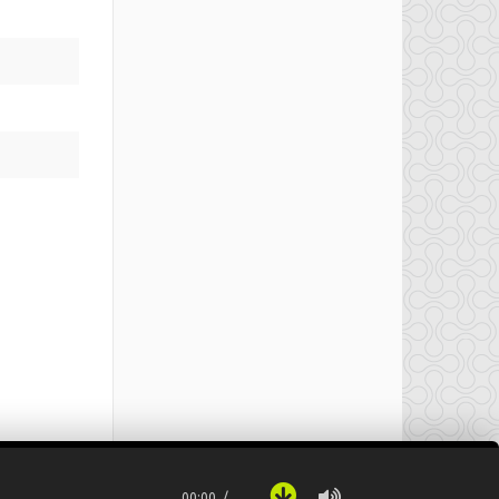
00:00
…