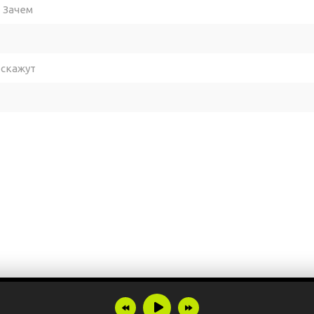
- Зачем
 скажут
рдец