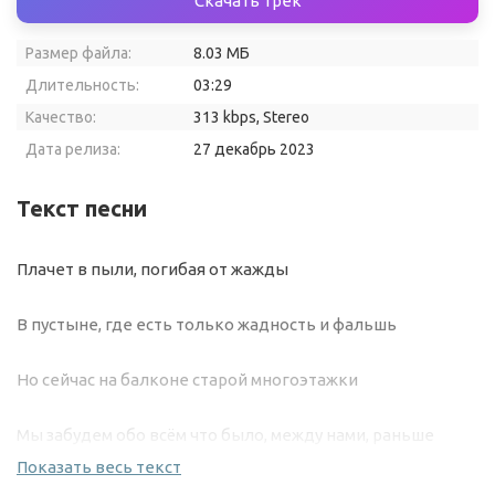
Скачать трек
Размер файла:
8.03 МБ
Длительность:
03:29
Качество:
313 kbps, Stereo
Дата релиза:
27 декабрь 2023
Текст песни
Плачет в пыли, погибая от жажды
В пустыне, где есть только жадность и фальшь
Но сейчас на балконе старой многоэтажки
Мы забудем обо всём что было, между нами, раньше
Показать весь текст
Сигарета на двоих так дополняется шампанским