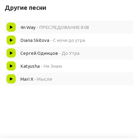
Другие песни
Всё ещё наивно думаю, что ты реальна
4n Way
- ПРЕСЛЕДОВАНИЕ 8:08
Так невозможно уснуть до утра
Diana Skitova
- С ночи до утра
Я не знаю, что такое сон
Сергей Одинцов
- До Утра
Каким бы ты был если б не я
Katyusha
- Не Знаю
Эти мысли крутятся до сих пор
Mari X
- Мысли
Так невозможно уснуть до утра
Я не знаю, что такое сон
Каким бы ты был если б не я
Эти мысли ох уж эти мысли