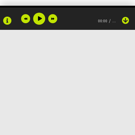
Так невозможно уснуть до утра
00:00
…
Я не знаю, что такое сон
Каким бы ты был если б не я
Эти мысли ох уж эти мысли
Так невозможно уснуть до утра
Copyright © 2024
Muzku.net
Я давно не знаю, что такое сон
Все права защищены, материал предоставлен только для
ознакомления!
По всем вопросам:
admin@muzku.net
Лунный свет на потолке тебя нарисовал
0+
Вспоминаю как любил смотреть в твои глаза
Так невозможно уснуть до утра