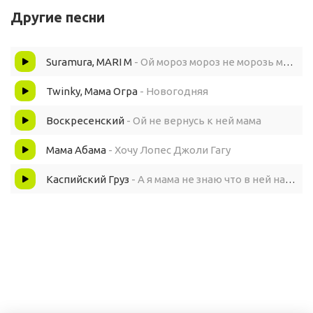
Розовые щёчки и холодный нос.
Другие песни
До чего ж картина милая.
Suramura, MARI M
- Ой мороз мороз не морозь меня
Мне не нужен старый Дедушка Мороз.
Twinky, Мама Огра
- Новогодняя
Мне нужна она красивая.
Воскресенский
- Ой не вернусь к ней мама
Мама Абама
- Хочу Лопес Джоли Гагу
Мама, я хочу ёлочку - с огоньками и гирляндою.
Каспийский Груз
- А я мама не знаю что в ней нашел она плохая но хочу еще
На макушке, чтоб со звёздочкой - пышную, уже
нарядную.
Чтобы стройные иголочки с новогодними игрушками.
Мама, я хочу ёлочку. Лучше не одну, с подружками.