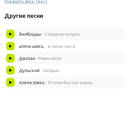
Показать весь текст
Знаю я девчонка просто супер
Другие песни
Прыгаю в свой новый Mini Cooper
Билборды
- Слишком поздно
Шансов нет у чёрной BMW
алёна швец.
- в таких как я
Не догонишь ты уже лечу мимо гаражей а-а
Джоззи
- Мимо меня
Дульский
- Загадал
Розовая резвая малышка ага ага
Алёна Швец
- Я гоню быстро кавер
Что летит по МКАДу слишком быстро
С неба разливается бензин
Меня больше не грузи забываю тормозить