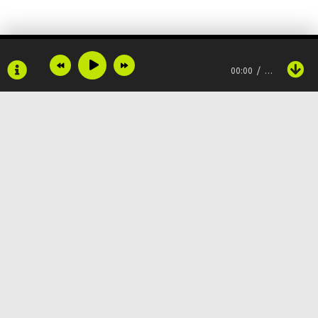
00:00
…
Copyright © 2024
Muzku.net
Все права защищены, материал предоставлен только для
ознакомления!
По всем вопросам:
admin@muzku.net
0+