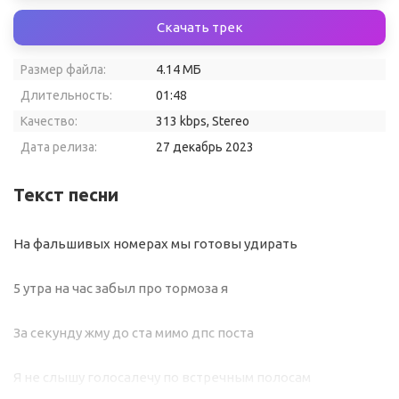
Скачать трек
Размер файла:
4.14 МБ
Длительность:
01:48
Качество:
313 kbps, Stereo
Дата релиза:
27 декабрь 2023
Текст песни
На фальшивых номерах мы готовы удирать
5 утра на час забыл про тормоза я
За секунду жму до ста мимо дпс поста
Я не слышу голосалечу по встречным полосам