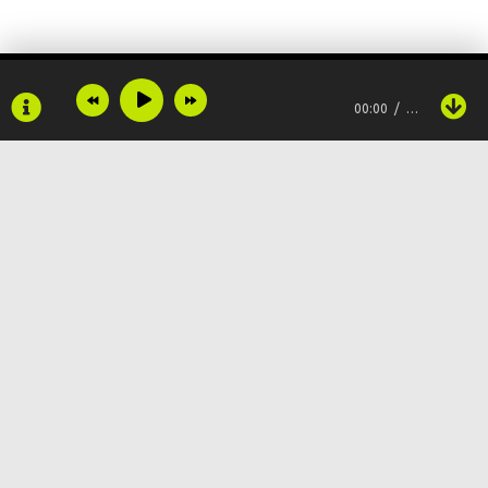
Крепкую историю
Как конструктор Лего
00:00
…
Сжимаем ладони
Как детали по схеме
Мы друг другу подходим
Строили, но однажды чуть не сберегли
Copyright © 2024
Muzku.net
Все права защищены, материал предоставлен только для
ознакомления!
Мы запутались как лабиринт
По всем вопросам:
admin@muzku.net
Потерялись как детальки под диваном
0+