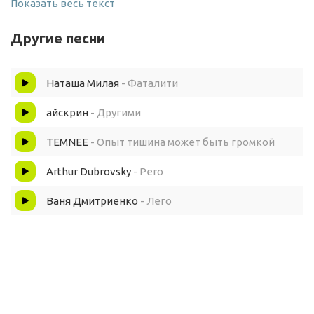
Ты увидел меня и действовал по инструкции
Показать весь текст
Собирал по крупинкам к сердцу тропинку
Другие песни
Лишь бы коснуться рук моих
Наташа Милая
- Фаталити
Так боялся, что не совпадем не сладим не склеимся
айскрин
- Другими
Но мы как две Лего детали
TEMNEE
- Опыт тишина может быть громкой
Arthur Dubrovsky
- Pero
Походу совпали
Ваня Дмитриенко
- Лего
Мы как конструктор Лего
Может быть построим
Чистую и светлую