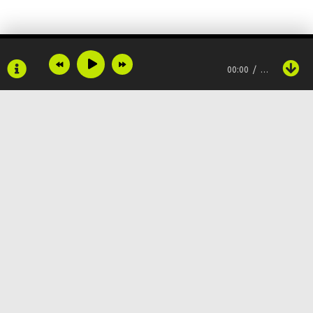
00:00
…
Copyright © 2024
Muzku.net
Все права защищены, материал предоставлен только для
ознакомления!
По всем вопросам:
admin@muzku.net
0+