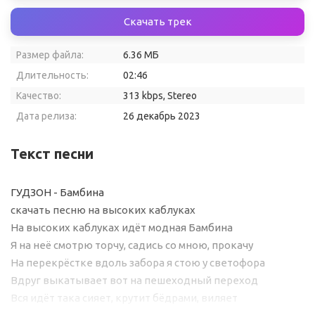
Скачать трек
Размер файла:
6.36 МБ
Длительность:
02:46
Качество:
313 kbps, Stereo
Дата релиза:
26 декабрь 2023
Текст песни
ГУДЗОН - Бамбина
скачать песню на высоких каблуках
На высоких каблуках идёт модная Бамбина
Я на неё смотрю торчу, садись со мною, прокачу
На перекрёстке вдоль забора я стою у светофора
Вдруг выкатывает вот на пешеходный переход
Вся идёт така сияет, крутит бёдрами, виляет