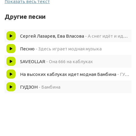
Я ей эй-эй, стой, кричу садись со мною прокачу
Показать весь текст
На высоких каблуках модная Бамбина
На перекрёстке вдоль забора я стою у светофора
Другие песни
Вдруг выкатывает вот на пешеходный переход
Эй привет-привет красотка, видишь, клёвая погодка
Сергей Лазарев, Ева Власова
- А снег идёт и идёт ()
Песню
- Здесь играет модная музыка
SAVEOLLAR
- Она 666 на каблуках
На высоких каблуках идет модная Бамбина
- ГУДЗОН
ГУДЗОН
- Бамбина