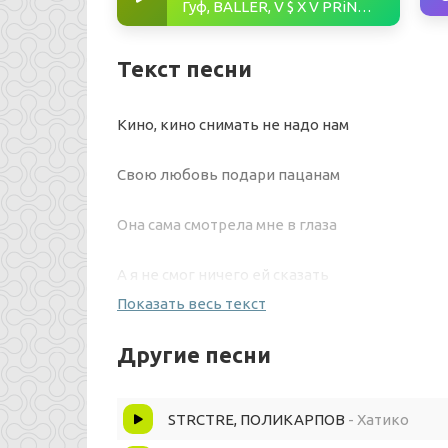
Гуф, BALLER, V $ X V PRiNCE - Шараут
Текст песни
Кино, кино снимать не надо нам
Свою любовь подари пацанам
Она сама смотрела мне в глаза
А я не смог ничего ей сказать
Показать весь текст
Кино, кино снимать не надо тут
Другие песни
Я знал финал к тебе не подойду
STRCTRE, ПОЛИКАРПОВ
- Хатико
Цветы букет подарил в пустоту