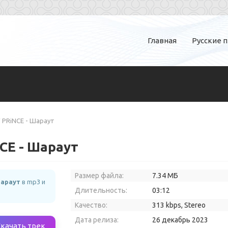
Главная
Русские 
 V PRiNCE - Шараут
NCE - Шараут
Размер файла:
7.34 МБ
Шараут
в mp3 и
Длительность:
03:12
Качество:
313 kbps, Stereo
Дата релиза:
26 декабрь 2023
Скачать трек