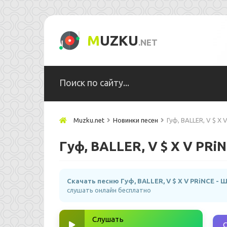
M
UZKU
.NET
Muzku.net
Новинки песен
Гуф, BALLER, V $ X
Гуф, BALLER, V $ X V PRi
Скачать песню Гуф, BALLER, V $ X V PRiNCE - 
слушать онлайн бесплатно
Слушать