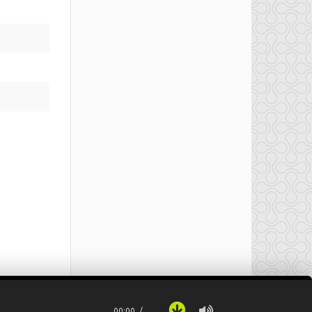
00:00
…