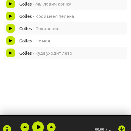
Golles
- Мы ловим кринж
Golles
- Крой меня пелена
Golles
- Поколение
Golles
- Не моя
Golles
- Куда уходит лето
00:00
…