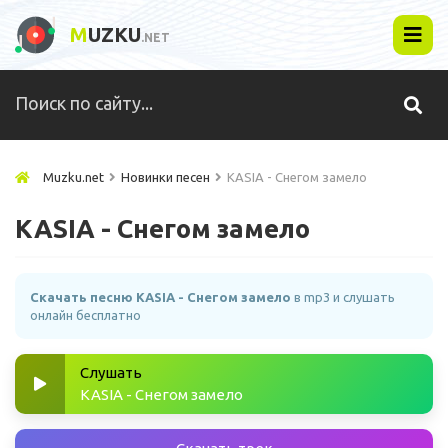
M
UZKU
.NET
Muzku.net
Новинки песен
KASIA - Снегом замело
KASIA - Снегом замело
Скачать песню KASIA - Снегом замело
в mp3 и слушать
онлайн бесплатно
Слушать
KASIA - Снегом замело