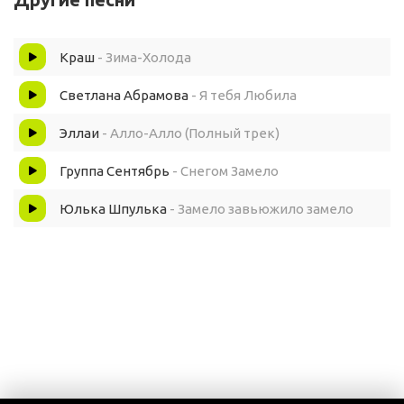
Краш
- Зима-Холода
Светлана Абрамова
- Я тебя Любила
Эллаи
- Алло-Алло (Полный трек)
Группа Сентябрь
- Снегом Замело
Юлька Шпулька
- Замело завьюжило замело