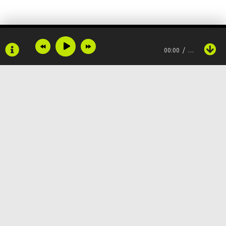
Соседи разводят костер
00:00
…
Под нашей дверью
Мама визжит
Восторг!
На столе
Copyright © 2024
Muzku.net
Стынет сельдь под шубой
Все права защищены, материал предоставлен только для
ознакомления!
По всем вопросам:
admin@muzku.net
Бабушкин хрусталь
0+
Оказался нужен