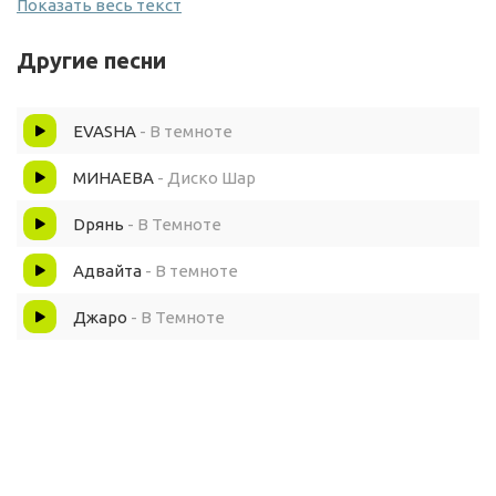
Показать весь текст
Елка вся в огнях
Другие песни
Без пяти на часах
EVASHA
- В темноте
Папа крутит отверткой ТВ
МИНАЕВА
- Диско Шар
Новый год в темноте
Dрянь
- В Темноте
Адвайта
- В темноте
Главное жив сам
Джаро
- В Темноте
Новый год в темноте
Ещё по 50 грамм
Новый год в темноте