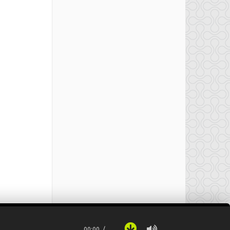
00:00
…