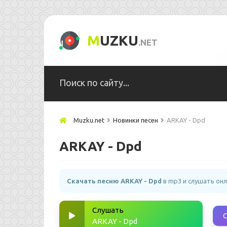
M
UZKU
.NET
Muzku.net
Новинки песен
ARKAY - Dpd
ARKAY - Dpd
Скачать песню ARKAY - Dpd
в mp3 и слушать он
Слушать
ARKAY - Dpd