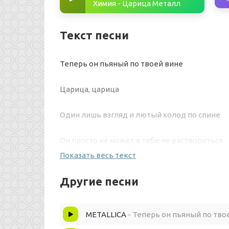
Химия - Царица Металл
Текст песни
Теперь он пьяный по твоей вине
Царица, царица
Один лишь взгляд и лютый холод по спине
Он просто не может в тебе не раствориться
Показать весь текст
Мальчик поплыл, мальчик попал
Другие песни
А как он стесняется, а как он целуется
METALLICA
- Теперь он пьяный по тво