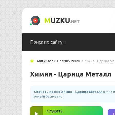
M
UZKU
.NET
Muzku.net
Новинки песен
Химия - Царица Ме
Химия - Царица Металл
Скачать песню Химия - Царица Металл
в mp3 и
онлайн бесплатно
Слушать