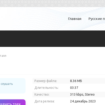
Главная
Русские 
талл
Размер файла:
8.36 МБ
 слушать
Длительность:
03:37
Качество:
313 kbps, Stereo
Дата релиза:
24 декабрь 2023
Скачать трек