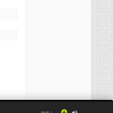
00:00
…