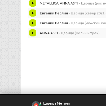
Мальчик поплыл, прям в центре зала
METALLICA, ANNA ASTI
- Царица (рок в
Пусть он танцует, пока танцуется
Евгений Перлин
- Царица (кавер 2023)
Евгений Перлин
- Царица (мужской ка
Теперь он пьяный по твоей вине
ANNA ASTI
- Царица (Полный трек)
Царица, царица
Один лишь взгляд и лютый холод по спине
Он просто не может в тебе не раствориться
Мальчик поплыл, мальчик попал
А как он стесняется, а как он целуется
Царица Металл