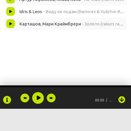
Idris & Leos
- Виду не подам (Ramirez & Yudzhin Remix)
Карташов, Мари Краймбрери
- Золото (rakurs ramirez remix)
00:00
…