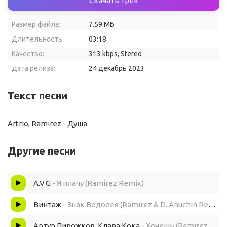
Скачать трек
Размер файла:
7.59 МБ
Длительность:
03:18
Качество:
313 kbps, Stereo
Дата релиза:
24 декабрь 2023
Текст песни
Artrio, Ramirez - Душа
Другие песни
A.V.G
- Я плачу (Ramirez Remix)
Винтаж
- Знак Водолея (Ramirez & D. Anuchin Remix)
Артур Пирожков, Клава Кока
- Хочешь (Ramirez, D. Anuchin Radio Edit)