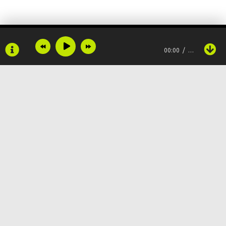
Счастье в своём сердце
00:00
…
Пора принять
Счастье между нами
Парит легко
Copyright © 2024
Muzku.net
Все права защищены, материал предоставлен только для
ознакомления!
По всем вопросам:
admin@muzku.net
0+