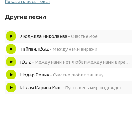
Показать весь текст
Улыбнись и весь мир расцветает
Другие песни
А мечта в такт с тобою шагает
Людмила Николаева
- Счастье моё
Счастье между нами
Тайпан, IL'GIZ
- Между нами виражи
Парит легко
IL'GIZ
- Между нами нет любви между нами виражи
Нодар Ревия
- Счастье любит тишину
В воздухе летает
Ислам Карина Киш
- Пусть весь мир подождёт
Лови его
Этот мир прекрасен
Спеши узнать