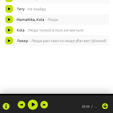
Tery
- Не знайду
MamaRika, Kola
- Люди
Kola
- Люди тополi в полi хитаються
Лизер
- Люди расстаются люди убегают (slowed)
00:00
…