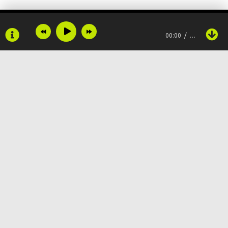
И я решил позвать своего друга с нами
00:00
…
Ты решила надеть новое платье, но он
Сказал: «Такое носят только куртизанки»
Copyright © 2024
Muzku.net
Все права защищены, материал предоставлен только для
ознакомления!
По всем вопросам:
admin@muzku.net
0+