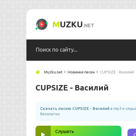
M
UZKU
.NET
Muzku.net
Новинки песен
CUPSIZE - Василий
CUPSIZE - Василий
Скачать песню CUPSIZE - Василий
в mp3 и слуш
бесплатно
Слушать