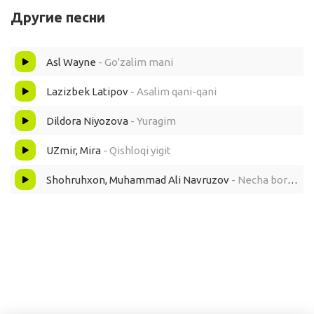
Yomon sog'indim man sani
Другие песни
Manga bergan va'dang qani
Asl Wayne
- Go'zalim mani
Qani qani qani
Lazizbek Latipov
- Asalim qani-qani
Dildora Niyozova
- Yuragim
Armon bo'ldi sevgim mani
UZmir, Mira
- Qishloqi yigit
Tushlarimda vasling sani
Shohruhxon, Muhammad Ali Navruzov
- Necha bora ketarding
Qiynayverar gulim mani
Mani mani mani
Bo'ldi qil yig'lama