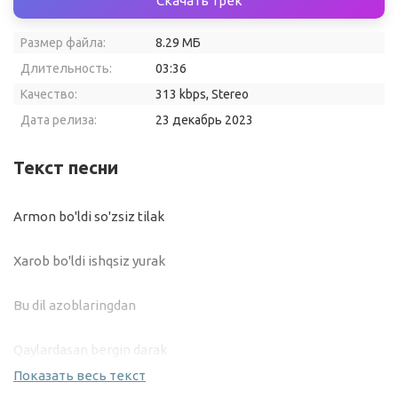
Скачать трек
Размер файла:
8.29 МБ
Длительность:
03:36
Качество:
313 kbps, Stereo
Дата релиза:
23 декабрь 2023
Текст песни
Armon bo'ldi so'zsiz tilak
Xarob bo'ldi ishqsiz yurak
Bu dil azoblaringdan
Qaylardasan bergin darak
Показать весь текст