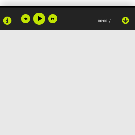
Yuragim yuragim
00:00
…
Bo'lmay qoldi unga
Keragim keragim keragim
Yo'qlasang qaniydi
Malagim malagim
Copyright © 2024
Muzku.net
Sezarding yig'lagan
Все права защищены, материал предоставлен только для
ознакомления!
По всем вопросам:
admin@muzku.net
Yuragim yuragim
0+