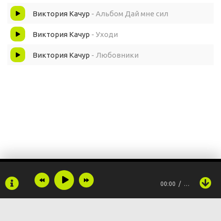
Виктория Качур
- Альбом Дай мне сил
Виктория Качур
- Уходи
Виктория Качур
- Любовники
00:00
…