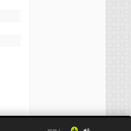
00:00
…