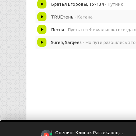
Не пятнай по пути душу.
Братья Егоровы, ТУ-134
- Путник
TRUEтень
- Катана
Предрассветная звезда
Песня
- Пусть в тебе малышка всегда 
В новый день всегда обращена
Suren, Sarqees
- Но пути разошлись эт
И не погаснет всем невзгодам вопреки она.
Мы, неохотно пережив разлуку с уходящим д
Слёзы горькие прольём
И решительно вперёд пойдём.
Даже заплутав и всё потеряв, живы пока
Опенинг Клинок Рассекающий (2 Сезон)