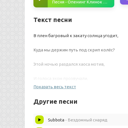
Песня - Опенинг Клинок Рассекающий (2 Сезон)
Текст песни
В плен багровый к закату солнца угодит,
Куда мы держим путь под скрип колёс?
Этой ночью раздался хаоса мотив,
И голоса эхом прозвучали.
Показать весь текст
Мечту свою подобно факелу, зажги
Другие песни
И все иллюзии былые отведи.
Subbota
- Бездомный снаряд