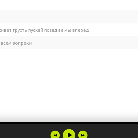
живет грусть пускай позади а мы вперед
о всем вопреки
нём