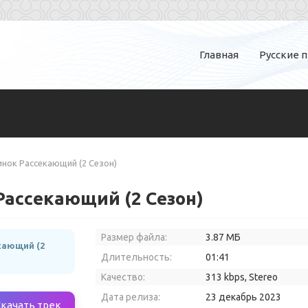
Главная
Русские 
инок Рассекающий (2 Сезон)
Рассекающий (2 Сезон)
Размер файла:
3.87 МБ
кающий (2
Длительность:
01:41
Качество:
313 kbps, Stereo
Дата релиза:
23 декабрь 2023
Скачать трек