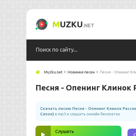
M
UZKU
.NET
Muzku.net
Новинки песен
Песня - Опенинг Кл
Песня - Опенинг Клинок 
Скачать песню Песня - Опенинг Клинок Рассе
Сезон)
в mp3 и слушать онлайн бесплатно
Слушать