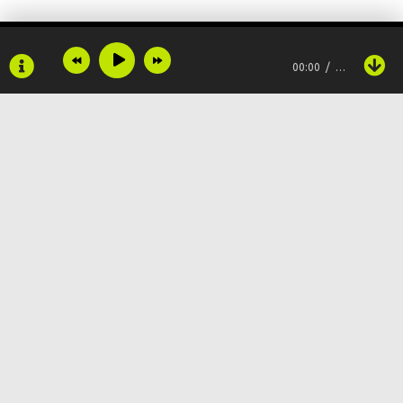
00:00
…
Copyright © 2024
Muzku.net
Все права защищены, материал предоставлен только для
ознакомления!
По всем вопросам:
admin@muzku.net
0+