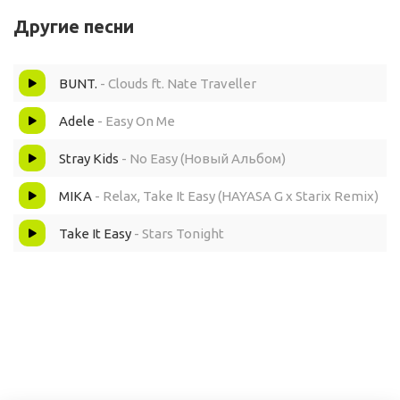
Другие песни
BUNT.
- Clouds ft. Nate Traveller
Adele
- Easy On Me
Stray Kids
- No Easy (Новый Альбом)
MIKA
- Relax, Take It Easy (HAYASA G x Starix Remix)
Take It Easy
- Stars Tonight