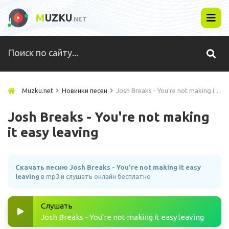
M
UZKU
.NET
Muzku.net
Новинки песен
Josh Breaks - You're not making it easy leaving
Josh Breaks - You're not making
it easy leaving
Скачать песню Josh Breaks - You're not making it easy
leaving
в mp3 и слушать онлайн бесплатно
Слушать
Josh Breaks - You're not making it easy leaving