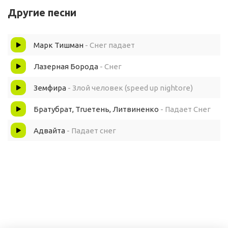
Другие песни
Фестиваль белых снежинок
Марк Тишман
- Снег падает
Словно слёзы с небес
Лазерная Борода
- Снег
Всех людей без своих половинок
Земфира
- Злой человек (speed up nightore)
К тебе иду одной на встречу
Братубрат, Trueтень, Литвиненко
- Падает Снег
В этот вечер всё сказать хочу
Адвайта
- Падает снег
О том, как моё сердце лечит
Наша вечность, что тебе дарю
Мы безбилетные в тралик
Так любить ненормально