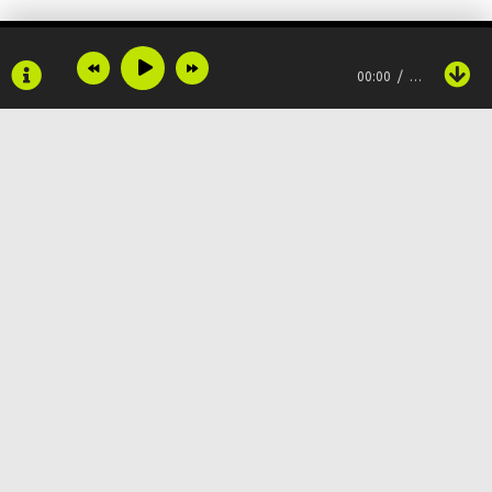
Но мороз и мы спасаемся от всех проблем
00:00
…
Я расскажу тебе тайну
Лишь один район спальный
Будет знать, как я признался в любви к тебе
Давай вернемся туда
Copyright © 2024
Muzku.net
Где мне восемнадцать, а тебе домой пора
Все права защищены, материал предоставлен только для
ознакомления!
По всем вопросам:
admin@muzku.net
Я обещал не влюбляться, но снова в танце
0+
Нас закружил снегопад
Падает снег