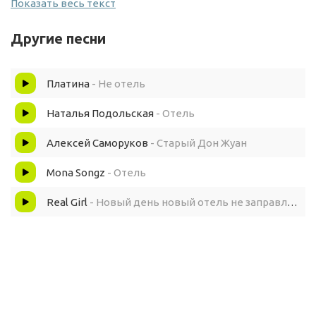
Показать весь текст
Город плывёт в море цветных огней
Другие песни
Город живёт счастьем своих людей
Платина
- Не отель
Старый отель, двери свои открой
Наталья Подольская
- Отель
Старый отель, в полночь меня укрой
Алексей Саморуков
- Старый Дон Жуан
Mona Songz
- Отель
Но тёплый дождь не бьёт в стекло мокрых карет
Real Girl
- Новый день новый отель не заправляю постель cover
И электронное табло смотрит мне вслед
Домов кварталы спят давно, видят сны
И смотрит вновь в моё окно тень слепой луны