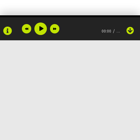
Город плывёт в море цветных огней
00:00
…
Город живёт счастьем своих людей
Старый отель, двери свои открой
Старый отель, в полночь меня укрой
Copyright © 2024
Muzku.net
Все права защищены, материал предоставлен только для
ознакомления!
По всем вопросам:
admin@muzku.net
0+