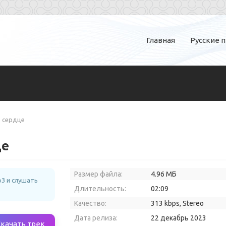
Главная
Русские 
ё сердце
це
Размер файла:
4.96 МБ
3 и слушать
Длительность:
02:09
Качество:
313 kbps, Stereo
Дата релиза:
22 декабрь 2023
Скачать трек