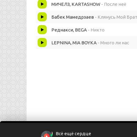
МИЧЕЛЗ, KARTASHOW
- После неё
Самобытных, самонадееных, где они?
Бабек Мамедрзаев
- Клянусь Мой Бра
Теперь идеи блядь, потеряны?
Реднакси, BEGA
- Никто
Бесследно в пространстве и времени
LEPNINA, MIA BOYKA
- Много ли нас
Бьются в истерике их идеи, что не живут
Без эфирного времени, вот как на деле брат
Все ещё Сакура, цвете и пахнет, прям над мо
Шаблоны, паттерны, вставали, падали
Так много пройдено, чтобы быть слабыми
В бокалле Мартини - ноты Чинзанно
Всё ещё сердце