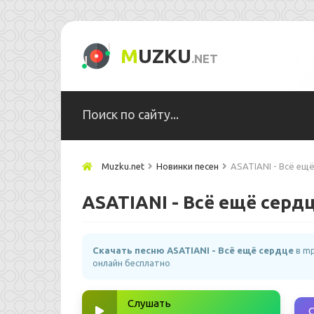
M
UZKU
.NET
Muzku.net
Новинки песен
ASATIANI - Всё ещ
ASATIANI - Всё ещё серд
Скачать песню ASATIANI - Всё ещё сердце
в mp
онлайн бесплатно
Слушать