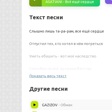
ASATIANI - Всё ещё сердце
Текст песни
Слышно лишь та-ра-рам, все ещё сердце
Отпустил тех, кто хотел в нём погреться
Уметь ебашить - вот моё наследство
Способен на всё, ну кроме бегства
Показать весь текст
От самого себя, брат всё выносимо
Другие песни
Я буду базарить со стороны силы
GAZIZOV
- Обман
Безжалостно рушит идея холдеев