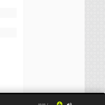
00:00
…