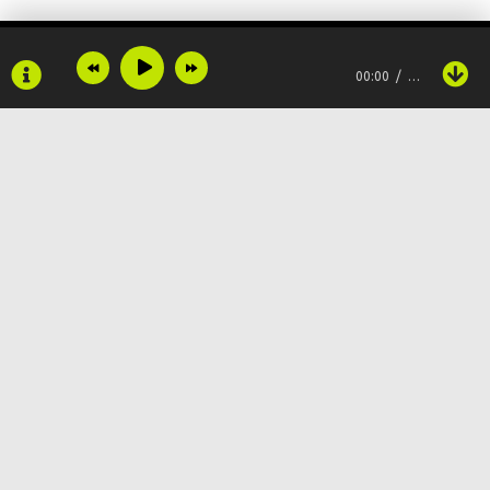
00:00
…
Copyright © 2024
Muzku.net
Все права защищены, материал предоставлен только для
ознакомления!
По всем вопросам:
admin@muzku.net
0+