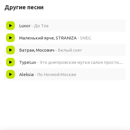
Вы льёте душу о весне
Другие песни
И шутите это бы шутки
Luxor
- До Тла
Катаясь по ночной Москве
Маленький ярче, STRANIZA
- SNEG
Ты и бухие проститутки
Батраи, Мосович
- Белый снег
TypeLuv
- Это днепровские мутки салон проститутки
Aleksia
- По Ночной Москве