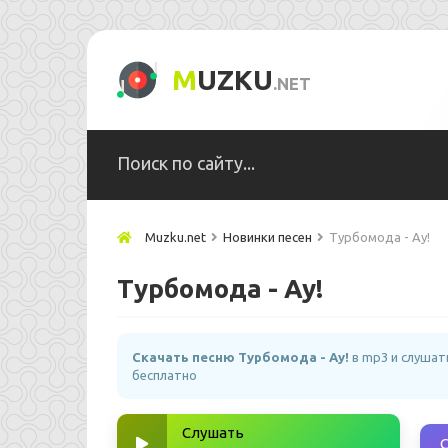
M
UZKU
.NET
Muzku.net
Новинки песен
Турбомода - Ау!
Турбомода - Ау!
Скачать песню Турбомода - Ау!
в mp3 и слушат
бесплатно
Слушать