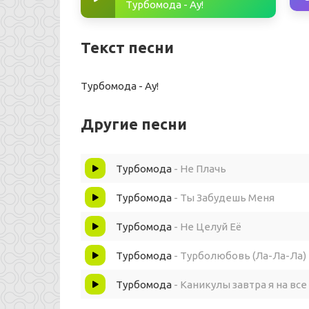
Турбомода - Ау!
Текст песни
Турбомода - Ау!
Другие песни
Турбомода
- Не Плачь
Турбомода
- Ты Забудешь Меня
Турбомода
- Не Целуй Её
Турбомода
- Турболюбовь (Ла-Ла-Ла)
Турбомода
- Каникулы завтра я на все