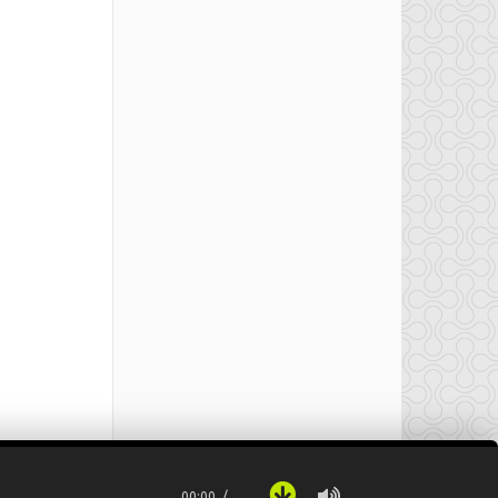
00:00
…