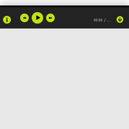
00:00
…
Copyright © 2024
Muzku.net
Все права защищены, материал предоставлен только для
ознакомления!
По всем вопросам:
admin@muzku.net
0+