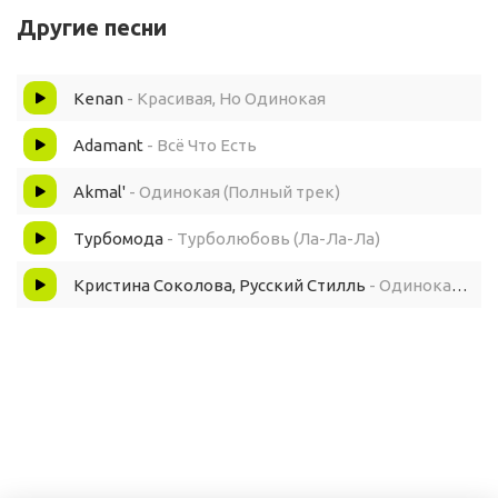
Я пишу о любви она греет теплом
Другие песни
Но такая жестокая
Kenan
- Красивая, Но Одинокая
Ведь ты не моя Ведь ты не моя
Adamant
- Всё Что Есть
Ты теперь одинокая
Akmal'
- Одинокая (Полный трек)
Турбомода
- Турболюбовь (Ла-Ла-Ла)
Всё закончится как в грустном фильме
Кристина Соколова, Русский Стилль
- Одинокая ветка берез
Наши отношения вновь нестабильны
Я тебя просил только Не лги мне
Я давно остыл