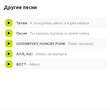
Другие песни
Татем
- А ты куришь айкос а я два напаса
Песня
- Ты куришь куришь со мной сижку
GIVENBYSKY, HUNGRY PUNK
- Плюс на минус
Artik, Asti
- Айкос на зарядке
BOTT
- Айкос