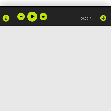
00:00
…
Copyright © 2024
Muzku.net
Все права защищены, материал предоставлен только для
ознакомления!
По всем вопросам:
admin@muzku.net
0+