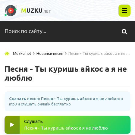
M
UZKU
.NET
Muzku.net
Новинки песен
Песня - Ты куришь айкос а я не люблю
Песня - Ты куришь айкос а я не
люблю
Скачать песню Песня - Ты куришь айкос а я не люблю
в
mp3 и слушать онлайн бесплатно
Слушать
Песня - Ты куришь айкос а я не люблю