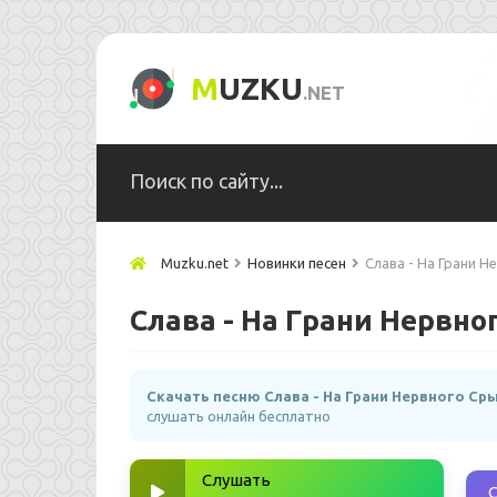
M
UZKU
.NET
Muzku.net
Новинки песен
Слава - На Грани 
Слава - На Грани Нервно
Скачать песню Слава - На Грани Нервного Ср
слушать онлайн бесплатно
Слушать