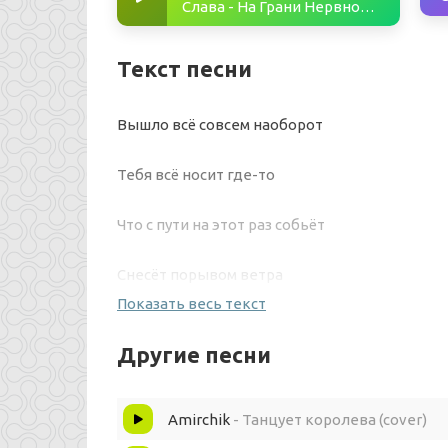
Слава - На Грани Нервного Срыва
Текст песни
Вышло всё совсем наоборот
Тебя всё носит где-то
Что с пути на этот раз собьёт
Снесёт порывом ветра
Показать весь текст
Ты ювелирно моё сердце резал без ножа
Другие песни
И говорил, что ты - большого счастья донор
Amirchik
- Танцует королева (cover)