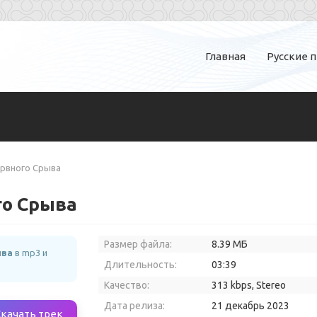
Главная
Русские 
Нервного Срыва
го Срыва
Размер файла:
8.39 МБ
ыва
в mp3 и
Длительность:
03:39
Качество:
313 kbps, Stereo
Дата релиза:
21 декабрь 2023
Скачать трек