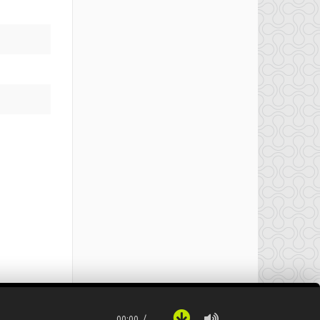
00:00
…