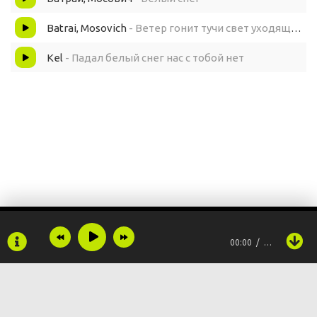
Batrai, Mosovich
- Ветер гонит тучи свет уходящего солнца
Kel
- Падал белый снег нас с тобой нет
00:00
…