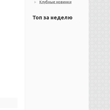
Клубные новинки
Топ за неделю