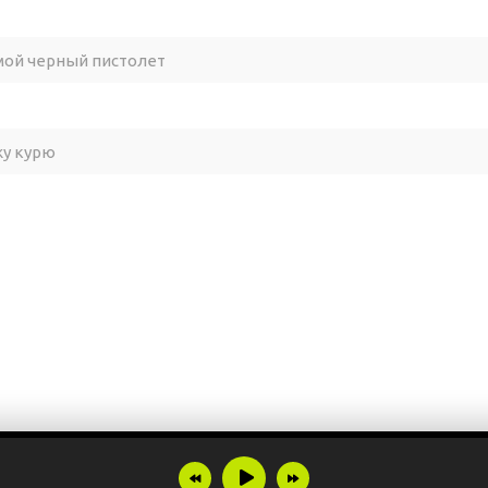
 мой черный пистолет
жу курю