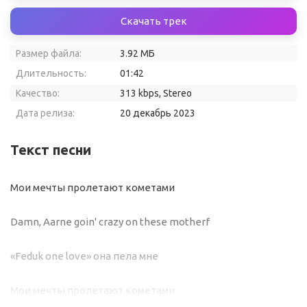
Скачать трек
Размер файла:
3.92 МБ
Длительность:
01:42
Качество:
313 kbps, Stereo
Дата релиза:
20 декабрь 2023
Текст песни
Мои мечты пролетают кометами
Damn, Aarne goin' crazy on these motherf
«Feduk one love» она пела мне
Мои мечты пролетают кометами