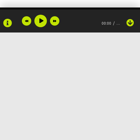
00:00
…
Copyright © 2024
Muzku.net
Все права защищены, материал предоставлен только для
ознакомления!
По всем вопросам:
admin@muzku.net
0+