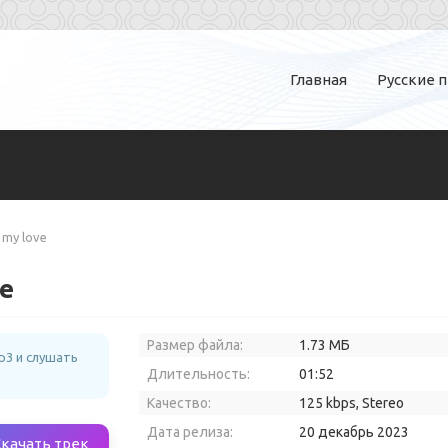
Главная
Русские 
 my love
ve
Размер файла:
1.73 МБ
p3 и слушать
Длительность:
01:52
Качество:
125 kbps, Stereo
Дата релиза:
20 декабрь 2023
Скачать трек