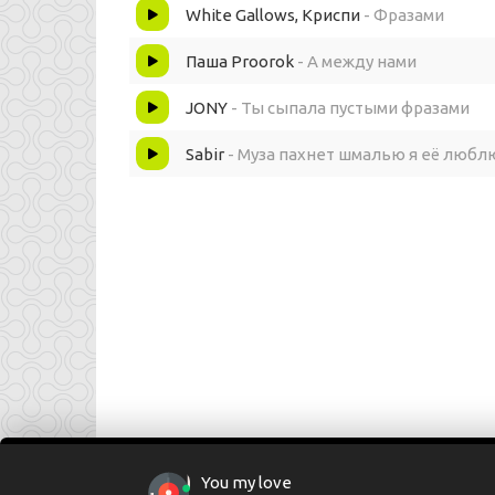
Потом мы спасаемся бегством
White Gallows, Криспи
- Фразами
Ты нежными фразами я грубыми фразами
Паша Proorok
- А между нами
JONY
- Ты сыпала пустыми фразами
Это не база ли
Sabir
- Муза пахнет шмалью я её любл
Мы сами с собой же были наказаны
Ангелы плюнули грозами
Ты в этом промежутке на полке мы
Между разбитыми вазами
You my love