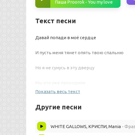
Паша Proorok - You my love
Текст песни
Давай попади в моё сердце
И пусть меня тянет опять твою спальню
Но я не сунусь в эту дверцу
Мы это уже проходили
Показать весь текст
И что там дальше мне известно
Другие песни
Сначала все бабочки сдохнут
WHITE GALLOWS, КРИСПИ, Mania
- Фра