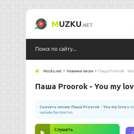
M
UZKU
.NET
Muzku.net
Новинки песен
Паша Proorok - You
Паша Proorok - You my lo
Скачать песню Паша Proorok - You my love
в m
онлайн бесплатно
Слушать