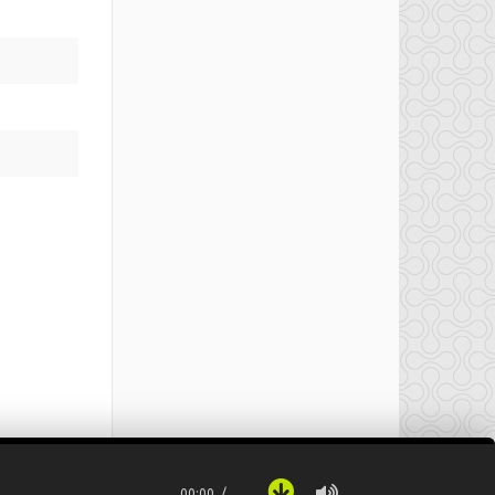
00:00
…