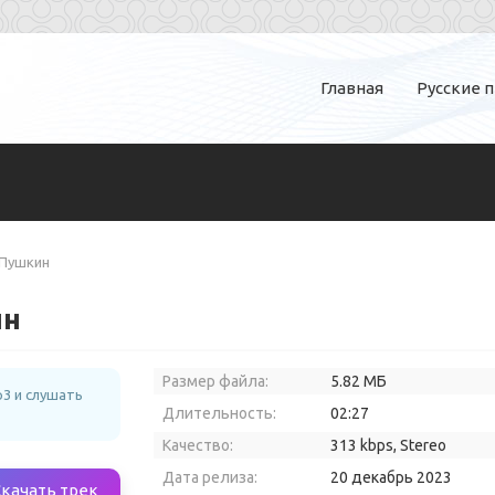
Главная
Русские 
 Пушкин
ин
Размер файла:
5.82 МБ
3 и слушать
Длительность:
02:27
Качество:
313 kbps, Stereo
Дата релиза:
20 декабрь 2023
Скачать трек