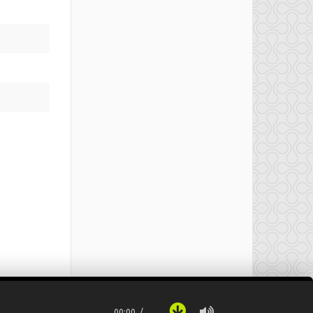
00:00
…