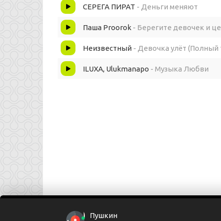
Но она одна ни на кого не похожа
СЕРЕГА ПИРАТ
- Деньги меняют
Мысли тревожит, волнует, о Боже
Паша Proorok
- Берегите девочек и ц
Неизвестный
- Девочка улёт (Полный 
Ну почему любовь порой так-так сложно
ILUXA, Ulukmanapo
- Музыка Любви
Рост взгляд цвет глаз
В платье или в Адидас
Сводит всех с ума
Не оставляя шансов
Листаешь тик ток
Пушкин