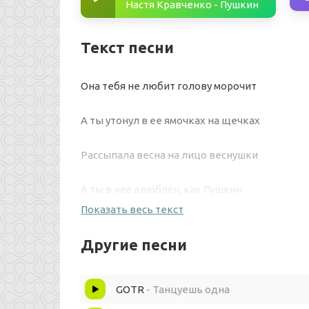
Настя Кравченко - Пушкин
Текст песни
Она тебя не любит голову морочит
А ты утонул в ее ямочках на щечках
Рассыпала весна на лицо веснушки
А ты в неё влюблён, как Пушкин
Показать весь текст
Как много девочек красивых
Другие песни
Много девочек хороших
GOTR
- Танцуешь одна