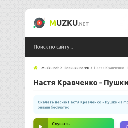
M
UZKU
.NET
Muzku.net
Новинки песен
Настя Кравченко -
Настя Кравченко - Пушк
Скачать песню Настя Кравченко - Пушкин
в mp
онлайн бесплатно
Слушать