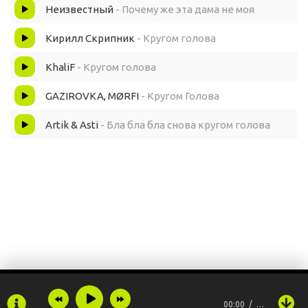
Неизвестный
- Почему же эта дама не моя
Кирилл Скрипник
- Кругом голова
KhaliF
- Кругом голова
GAZIROVKA, MØRFI
- Кругом Голова
Artik & Asti
- Бла бла бла снова кругом голова
00:00
…