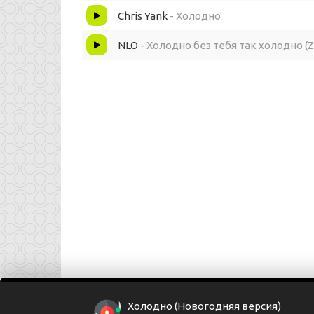
Chris Yank
- Холодно
NLO
- Холодно без тебя так холодно (Z
Холодно (Новогодняя версия)