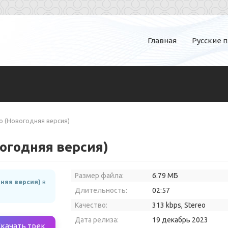
Главная
Русские 
но (Новогодняя версия)
вогодняя версия)
Размер файла:
6.79 МБ
няя версия)
в
Длительность:
02:57
Качество:
313 kbps, Stereo
Дата релиза:
19 декабрь 2023
Скачать трек