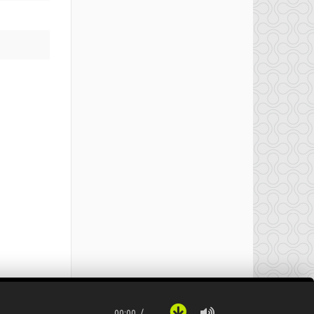
00:00
…