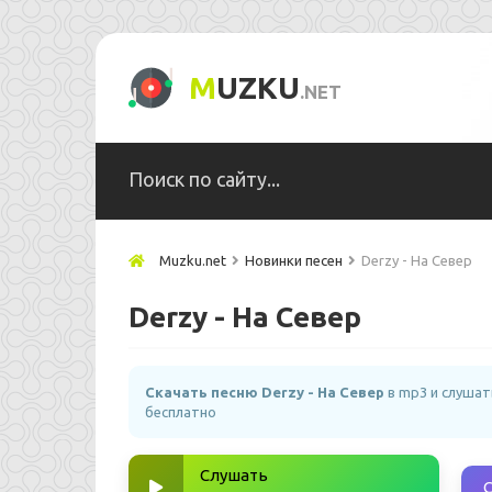
M
UZKU
.NET
Muzku.net
Новинки песен
Derzy - На Север
Derzy - На Север
Скачать песню Derzy - На Север
в mp3 и слушат
бесплатно
Слушать