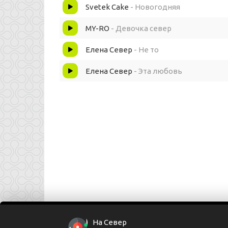
Каждая наша встреча
Svetek Cake
- Новогодняя
Пророчила беду
MY-RO
- Девочка север
Елена Север
- Не то
Буду поумнее
Елена Север
- Эта любовь
В этом новом году
Не стоит знакам доверять
Терять, тебя пора терять
Снег летел под Новый Год на север
Я загадала, а куранты бьются
На Север