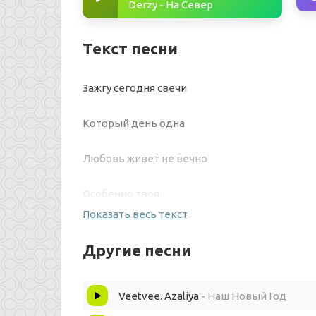
Derzy - На Север
Текст песни
Зажгу сегодня свечи
Который день одна
Любовь живет не вечно
Особенно твоя
Показать весь текст
Оставлю сердце заживать
Другие песни
По осколкам себя собирать
Veetvee. Azaliya
- Наш Новый Год