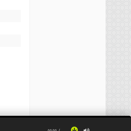
00:00
…