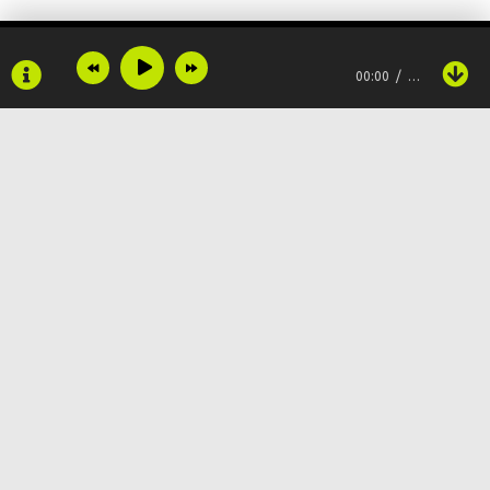
Каждый день
00:00
…
В сердце берегу
Без тебя
Черно - белый цвет
Без тебя
Copyright © 2024
Muzku.net
Меня тоже нет
Все права защищены, материал предоставлен только для
ознакомления!
По всем вопросам:
admin@muzku.net
Мне не быть
0+
Ни единого дня без тебя