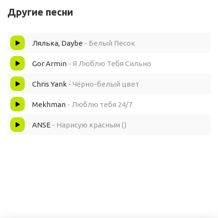
В глубине сияющих глаз
Другие песни
И пускай
Лялька, Daybe
- Белый Песок
Между нами
Gor Armin
- Я Люблю Тебя Сильно
Не будет разлук
Chris Yank
- Чёрно-белый цвет
Mekhman
- Люблю тебя 24/7
Мы одни
ANSE
- Нарисую красным ()
Никого в мире кроме нас
Я люблю
Я тебя люблю