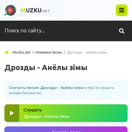
M
UZKU
.NET
Muzku.net
Новинки песен
Дрозды - Анёлы зiмы
Дрозды - Анёлы зiмы
Скачать песню Дрозды - Анёлы зiмы
в mp3 и слушать
онлайн бесплатно
Слушать
Дрозды - Анёлы зiмы