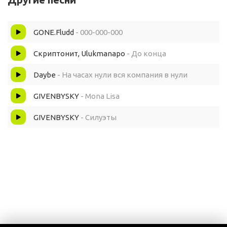
GONE.Fludd
- 000-000-000
Скриптонит, Ulukmanapo
- До конца
Daybe
- На часах нули вся компания в нули
GIVENBYSKY
- Mona Lisa
GIVENBYSKY
- Силуэты