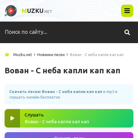
M
UZKU
.NET
Muzku.net
Новинки песен
Вован - С неба капли кап кап
Вован - С неба капли кап кап
Скачать песню Вован - С неба капли кап кап
в mp3 и
слушать онлайн бесплатно
Слушать
Вован - С неба капли кап кап