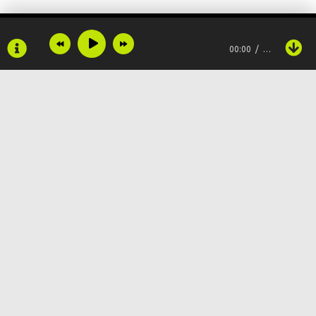
00:00
…
Copyright © 2024
Muzku.net
Все права защищены, материал предоставлен только для
ознакомления!
По всем вопросам:
admin@muzku.net
0+