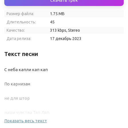
Скачать трек
Размер файла:
1.75 МБ
Длительность:
45
Качество:
313 kbps, Stereo
Дата релиза:
17 декабрь 2023
Текст песни
С неба капли кап кап
По карнизам
не для штор
наши чувства Тяп Ляп
Показать весь текст
Не любовь абы что не нужно