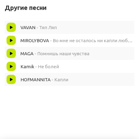
Другие песни
С неба капли кап кап
VAVAN
- Тяп Ляп
По карнизам не для штор
MIROLYBOVA
- Во мне не осталось ни капли любви
Наши чувства тяп ляп
MAGA
- Помнишь наши чувства
Kamik
- Не болей
Не любовь а бы что
HOFMANNITA
- Капли
Не нужна это лав
Сердце спрятаю в офшор