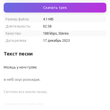
Скачать трек
Размер файла:
4.1 МБ
Длительность:
02:58
Качество:
188 kbps, Stereo
Дата релиза:
17 декабрь 2023
Текст песни
Місяць у ночі гуляє
в небі зорі розкидає.
Світлом вся земля палає,
в кожну хату свято йде.