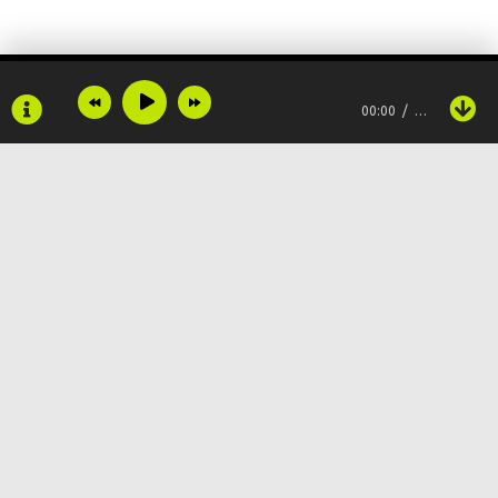
Всі скоріш виходьте з хати,
будем разом святкувати.
00:00
…
З Новим Роком всіх вітати,
Веселись сім’я моя.
Ходять люди в кожну хату,
Україну привітати.
Copyright © 2024
Muzku.net
Щастя й радості бажати,
Все права защищены, материал предоставлен только для
ознакомления!
По всем вопросам:
admin@muzku.net
сіяти зерно своє.
0+
Хай Господь та добрі люди,