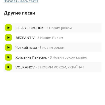
Показать весь текст
Білим снігом по коліна,
Другие песни
вкрило нашу Україну.
ELLA YEFIMCHUK
- З Новим роком!
Заморозило хатину,
BEZPANTIV
- З Новим Роком
Новий Рік літає.
Чоткий паца
- З новим роком
Вже З Новим Роком!
Христина Панасюк
- З Новим роком країно
VOLKANOV
- З НОВИМ РОКОМ, УКРАЇНА !
Наша пісня гарно лине.
Заливає хуртовина,
снігом вкрилася земля.